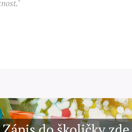
nost."
Zápis do školičky zde