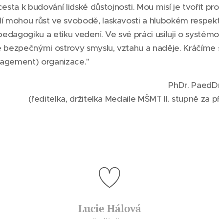
esta k budování lidské důstojnosti. Mou misí je tvořit pro
ělí mohou růst ve svobodě, laskavosti a hlubokém respektu
 pedagogiku a etiku vedení. Ve své práci usiluji o systé
ale bezpečnými ostrovy smyslu, vztahu a naděje. Kráčíme
anagement) organizace."
PhDr. PaedDr.
(ředitelka, držitelka Medaile MŠMT II. stupně za
Lucie Hálová