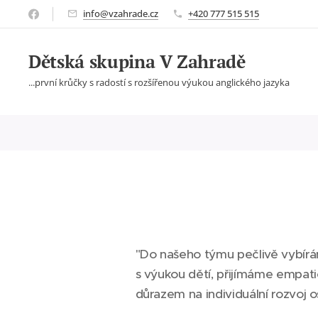
info@vzahrade.cz
+420 777 515 515
Dětská skupina V Zahradě
...první krůčky s radostí s rozšířenou výukou anglického jazyka
"Do našeho týmu pečlivě vybírá
s výukou dětí, přijímáme empatic
důrazem na individuální rozvoj o