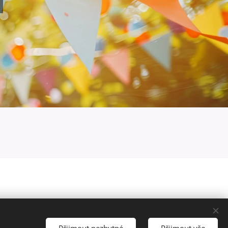
Přijmout nezbytné
Přijmout vše