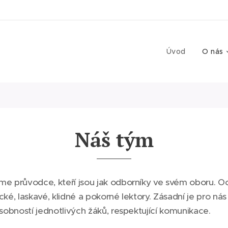
Úvod
O nás
Náš tým
me průvodce, kteří jsou jak odborníky ve svém oboru. 
ké, laskavé, klidné a pokorné lektory. Zásadní je pro nás 
sobností jednotlivých žáků, respektující komunikace.