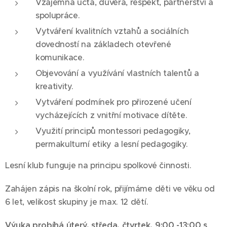
Vzájemná úcta, důvěra, respekt, partnerství a
spolupráce.
Vytváření kvalitních vztahů a sociálních
dovedností na základech otevřené
komunikace.
Objevování a využívání vlastních talentů a
kreativity.
Vytváření podmínek pro přirozené učení
vycházejících z vnitřní motivace dítěte.
Využití principů montessori pedagogiky,
permakulturní etiky a lesní pedagogiky.
Lesní klub funguje na principu spolkové činnosti.
Zahájen zápis na školní rok, přijímáme děti ve věku od
6 let, velikost skupiny je max. 12 dětí.
Výuka probíhá úterý, středa, čtvrtek, 9:00 -13:00 s