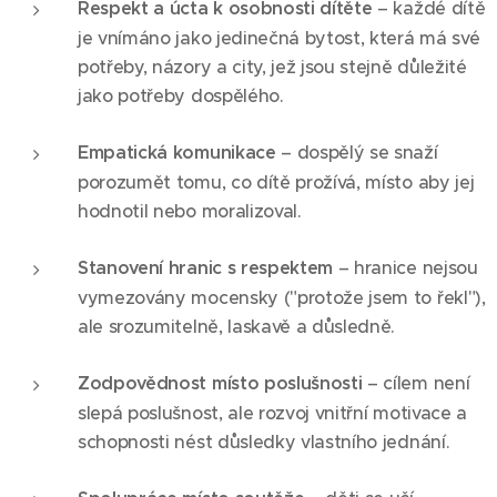
Respekt a úcta k osobnosti dítěte
– každé dítě
je vnímáno jako jedinečná bytost, která má své
potřeby, názory a city, jež jsou stejně důležité
jako potřeby dospělého.
Empatická komunikace
– dospělý se snaží
porozumět tomu, co dítě prožívá, místo aby jej
hodnotil nebo moralizoval.
Stanovení hranic s respektem
– hranice nejsou
vymezovány mocensky ("protože jsem to řekl"),
ale srozumitelně, laskavě a důsledně.
Zodpovědnost místo poslušnosti
– cílem není
slepá poslušnost, ale rozvoj vnitřní motivace a
schopnosti nést důsledky vlastního jednání.