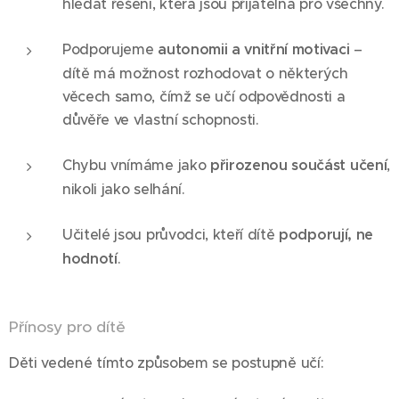
hledat řešení, která jsou přijatelná pro všechny.
Podporujeme
autonomii a vnitřní motivaci
–
dítě má možnost rozhodovat o některých
věcech samo, čímž se učí odpovědnosti a
důvěře ve vlastní schopnosti.
Chybu vnímáme jako
přirozenou součást učení
,
nikoli jako selhání.
Učitelé jsou průvodci, kteří dítě
podporují, ne
hodnotí
.
Přínosy pro dítě
Děti vedené tímto způsobem se postupně učí: