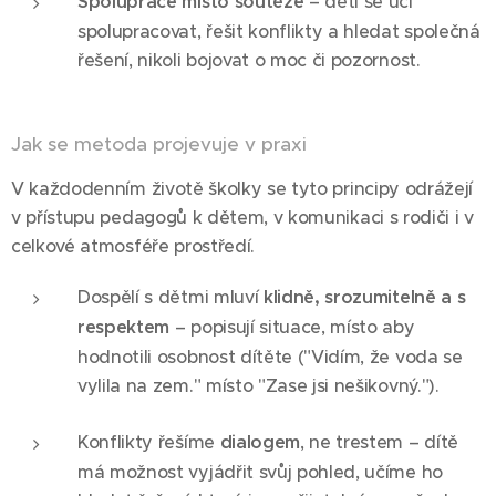
Spolupráce místo soutěže
– děti se učí
spolupracovat, řešit konflikty a hledat společná
řešení, nikoli bojovat o moc či pozornost.
Jak se metoda projevuje v praxi
V každodenním životě školky se tyto principy odrážejí
v přístupu pedagogů k dětem, v komunikaci s rodiči i v
celkové atmosféře prostředí.
Dospělí s dětmi mluví
klidně, srozumitelně a s
respektem
– popisují situace, místo aby
hodnotili osobnost dítěte ("Vidím, že voda se
vylila na zem." místo "Zase jsi nešikovný.").
Konflikty řešíme
dialogem
, ne trestem – dítě
má možnost vyjádřit svůj pohled, učíme ho