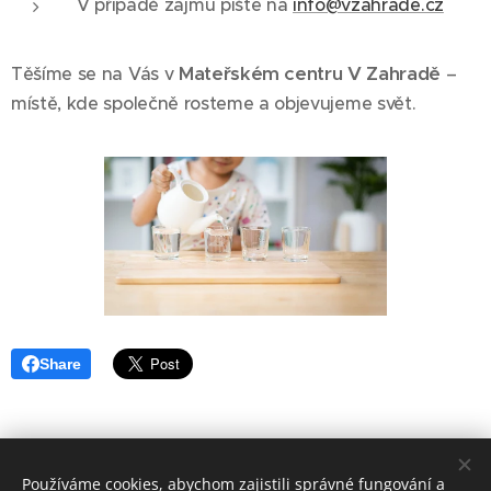
V případě zájmu pište na
info@vzahrade.cz
Mateřském centru V Zahradě
Těšíme se na Vás v
–
místě, kde společně rosteme a objevujeme svět. 🌿
Share
Používáme cookies, abychom zajistili správné fungování a