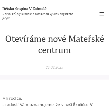
Dětská skupina V Zahradě
...první krůčky s radostí s rozšířenou výukou anglického
jazyka
Otevíráme nové Mateřské
centrum
23.08.2025
Milí rodiče,
s radostí Vám oznamujeme, že v naší
Školičce V