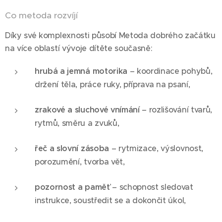
Co metoda rozvíjí
Díky své komplexnosti působí Metoda dobrého začátku
na více oblastí vývoje dítěte současně:
hrubá a jemná motorika
– koordinace pohybů,
držení těla, práce ruky, příprava na psaní,
zrakové a sluchové vnímání
– rozlišování tvarů,
rytmů, směru a zvuků,
řeč a slovní zásoba
– rytmizace, výslovnost,
porozumění, tvorba vět,
pozornost a paměť
– schopnost sledovat
instrukce, soustředit se a dokončit úkol,