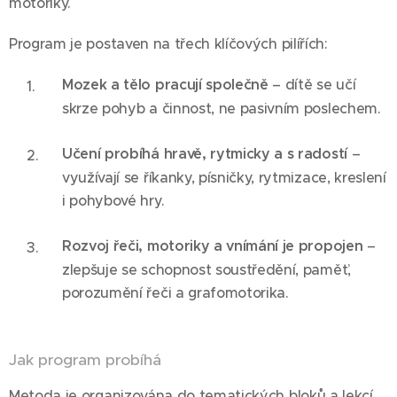
motoriky.
Program je postaven na třech klíčových pilířích:
Mozek a tělo pracují společně
– dítě se učí
skrze pohyb a činnost, ne pasivním poslechem.
Učení probíhá hravě, rytmicky a s radostí
–
využívají se říkanky, písničky, rytmizace, kreslení
i pohybové hry.
Rozvoj řeči, motoriky a vnímání je propojen
–
zlepšuje se schopnost soustředění, paměť,
porozumění řeči a grafomotorika.
Jak program probíhá
Metoda je organizována do tematických bloků a lekcí,