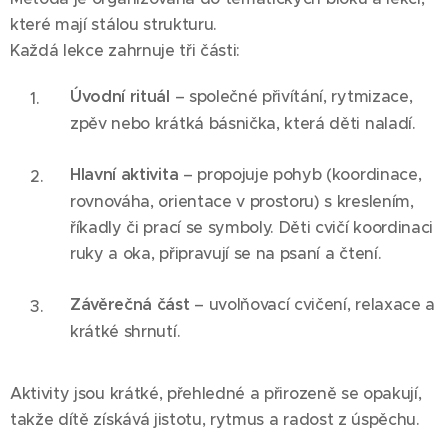
které mají stálou strukturu.
Každá lekce zahrnuje tři části:
Úvodní rituál
– společné přivítání, rytmizace,
zpěv nebo krátká básnička, která děti naladí.
Hlavní aktivita
– propojuje pohyb (koordinace,
rovnováha, orientace v prostoru) s kreslením,
říkadly či prací se symboly. Děti cvičí koordinaci
ruky a oka, připravují se na psaní a čtení.
Závěrečná část
– uvolňovací cvičení, relaxace a
krátké shrnutí.
Aktivity jsou krátké, přehledné a přirozeně se opakují,
takže dítě získává jistotu, rytmus a radost z úspěchu.