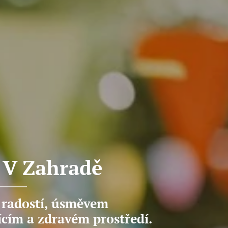
 V Zahradě
s radostí, úsměvem
ícím a zdravém prostředí.