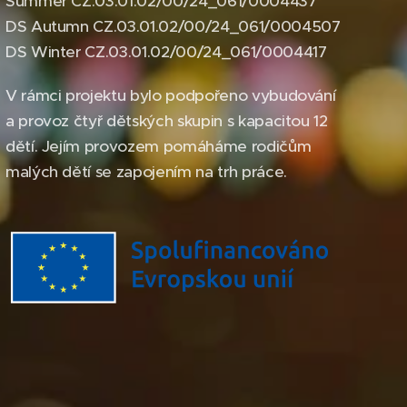
Summer CZ.03.01.02/00/24_061/0004437
DS Autumn CZ.03.01.02/00/24_061/0004507
DS Winter CZ.03.01.02/00/24_061/0004417
V rámci projektu bylo podpořeno vybudování
a provoz čtyř dětských skupin s kapacitou 12
dětí. Jejím provozem pomáháme rodičům
malých dětí se zapojením na trh práce.