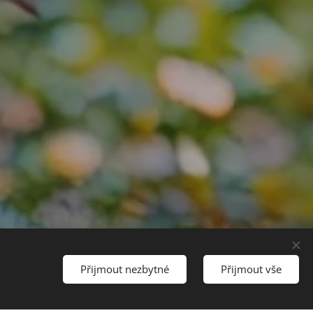
Přijmout nezbytné
Přijmout vše