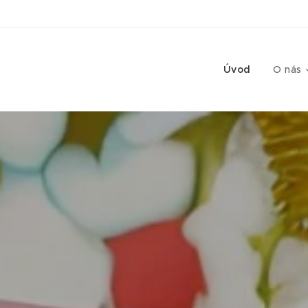
Úvod
O nás