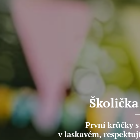
Školička
První krůčky 
v laskavém, respektuj