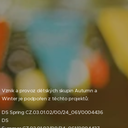
Vznik a provoz dětských skupin Autumn a
Winter je podpořen z těchto projektů:
DS Spring CZ.03.01.02/00/24_061/0004436
DS