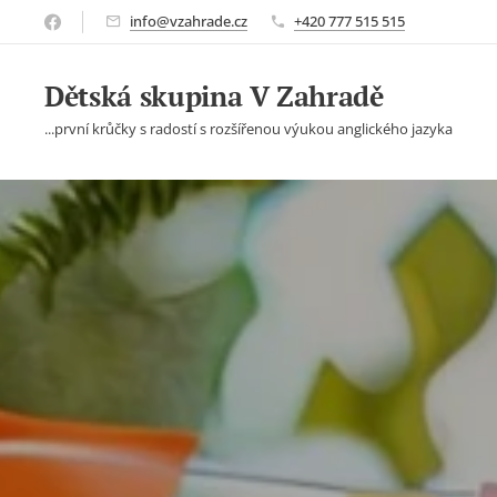
info@vzahrade.cz
+420 777 515 515
Dětská skupina V Zahradě
...první krůčky s radostí s rozšířenou výukou anglického jazyka